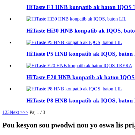
HiTaste E3 HNB konpatib ak baton IQO
HiTaste Hi30 HNB konpatib ak IQOS, bat
HiTaste P5 HNB konpatib ak IQOS, baton
HiTaste E20 HNB konpatib ak baton IQ
HiTaste P8 HNB konpatib ak IQOS, baton
1
2
3
Next >
>>
Paj 1 / 3
Pou kesyon sou pwodwi nou yo oswa lis pri,