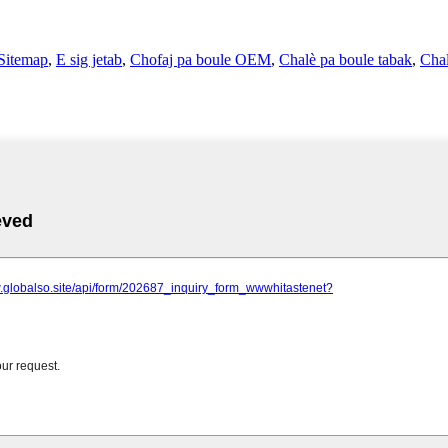
Sitemap
,
E sig jetab
,
Chofaj pa boule OEM
,
Chalè pa boule tabak
,
Chal