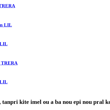
S TRERA
on LIL
 LIL
OS TRERA
 LIL
 tanpri kite imel ou a ba nou epi nou pral k