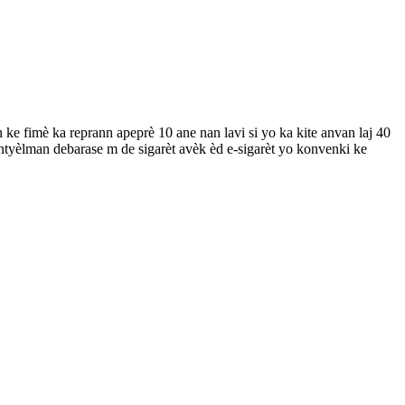
ke fimè ka reprann apeprè 10 ane nan lavi si yo ka kite anvan laj 40
ntyèlman debarase m de sigarèt avèk èd e-sigarèt yo konvenki ke