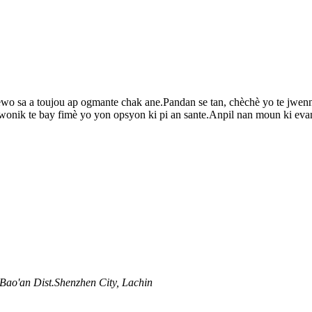
ewo sa a toujou ap ogmante chak ane.Pandan se tan, chèchè yo te jwenn 
twonik te bay fimè yo yon opsyon ki pi an sante.Anpil nan moun ki eva
 Bao'an Dist.Shenzhen City, Lachin