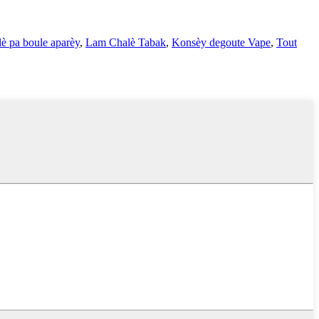
è pa boule aparèy
,
Lam Chalè Tabak
,
Konsèy degoute Vape
,
Tout