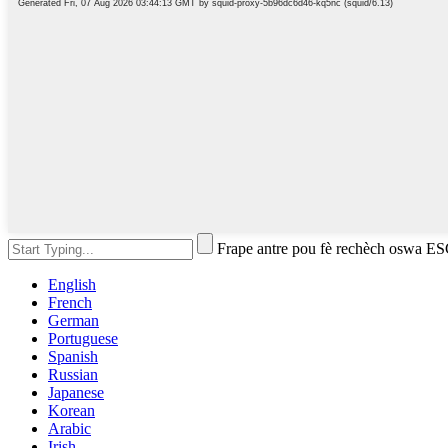
Frape antre pou fè rechèch oswa E
English
French
German
Portuguese
Spanish
Russian
Japanese
Korean
Arabic
Irish