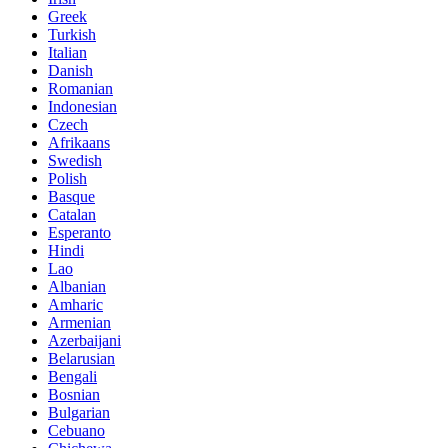
Greek
Turkish
Italian
Danish
Romanian
Indonesian
Czech
Afrikaans
Swedish
Polish
Basque
Catalan
Esperanto
Hindi
Lao
Albanian
Amharic
Armenian
Azerbaijani
Belarusian
Bengali
Bosnian
Bulgarian
Cebuano