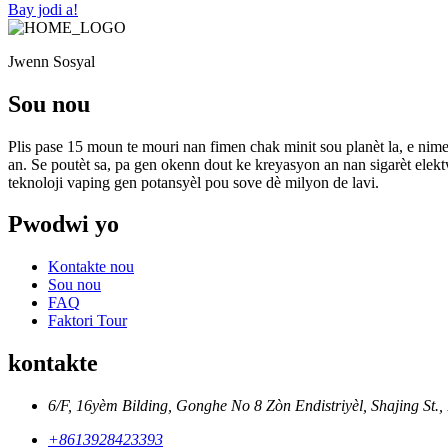
Bay jodi a!
Jwenn Sosyal
Sou nou
Plis pase 15 moun te mouri nan fimen chak minit sou planèt la, e nim
an. Se poutèt sa, pa gen okenn dout ke kreyasyon an nan sigarèt elek
teknoloji vaping gen potansyèl pou sove dè milyon de lavi.
Pwodwi yo
Kontakte nou
Sou nou
FAQ
Faktori Tour
kontakte
6/F, 16yèm Bilding, Gonghe No 8 Zòn Endistriyèl, Shajing St.,
+8613928423393