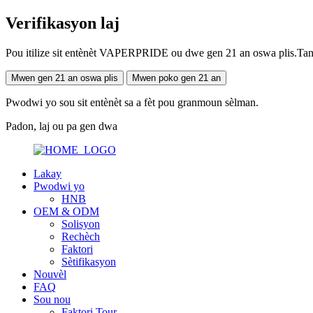
Verifikasyon laj
Pou itilize sit entènèt VAPERPRIDE ou dwe gen 21 an oswa plis.Tanpri
Mwen gen 21 an oswa plis
Mwen poko gen 21 an
Pwodwi yo sou sit entènèt sa a fèt pou granmoun sèlman.
Padon, laj ou pa gen dwa
Lakay
Pwodwi yo
HNB
OEM & ODM
Solisyon
Rechèch
Faktori
Sètifikasyon
Nouvèl
FAQ
Sou nou
Faktori Tour