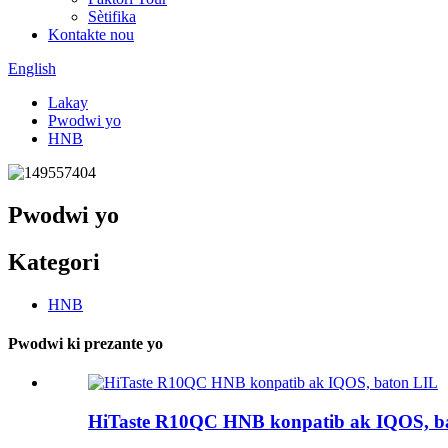
Sètifika
Kontakte nou
English
Lakay
Pwodwi yo
HNB
Pwodwi yo
Kategori
HNB
Pwodwi ki prezante yo
HiTaste R10QC HNB konpatib ak IQOS, b