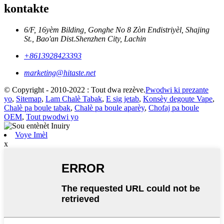
kontakte
6/F, 16yèm Bilding, Gonghe No 8 Zòn Endistriyèl, Shajing
St., Bao'an Dist.Shenzhen City, Lachin
+8613928423393
marketing@hitaste.net
© Copyright - 2010-2022 : Tout dwa rezève.
Pwodwi ki prezante
yo
,
Sitemap
,
Lam Chalè Tabak
,
E sig jetab
,
Konsèy degoute Vape
,
Chalè pa boule tabak
,
Chalè pa boule aparèy
,
Chofaj pa boule
OEM
,
Tout pwodwi yo
Voye Imèl
x