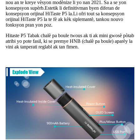
nou an te kreye vèsyon modènize li yo nan 2021. Sa a se yon
konsepsyon supèrb.Estetik li definitivman byen diferan de
konsepsyon orijinal HiTaste P5 la.Li ofri tout sa konsepsyon
orijinal HiTaste P5 la te fè ak kèk siplemantè, tankou nouvo
fonksyon pran yon poz.
Hitaste P5 Tabak chalè pa boule twous ak ti ak mini gwosè pòtab
atribi yo pote fasil, ki se premye HNB (chalè pa boule) aparèy la
vini ak tanperati reglabl ak tan fimen.