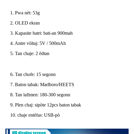
1. Pwa nèt: 53g
2. OLED ekran
3. Kapasite batri: bati-an 900mah
4. Antre vòltaj: 5V / 500mAh
5. Tan chaje: 2 èdtan
6. Tan chofe: 15 segonn
7. Baton tabak: Marlboro/HEETS
8. Tan lafimen: 180-300 segonn
9. Plen chaj: sipòte 12pcs baton tabak
10. chaje entèfas: USB-pò