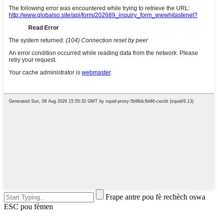
Frape antre pou fè rechèch oswa
ESC pou fèmen