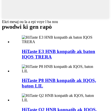
Ekri mesaj ou la a epi voye l ba nou
pwodwi ki gen rapò
HiTaste E3 HNB konpatib ak baton
IQOS TRERA
HiTaste P8 HNB konpatib ak IQOS,
baton LIL
HiTaste Q2 HNB konpatib ak IQOS,