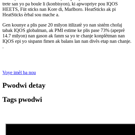
trete san yo pa boule li (konbisyon), ki apwopriye pou IQOS
HEETS, Fiit sticks nan Kore di, Marlboro. HeatSticks ak pi
HeatSticks èrbal sou mache a.
Gen kounye a plis pase 20 milyon itilizatè yo nan sistèm chofaj
tabak IQOS globalman, ak PMI estime ke plis pase 73% (apeprè
14.7 milyon) nan gason ak fanm sa yo te chanje konplètman nan
IQOS epi yo sispann fimen ak balans lan nan divès etap nan chanje.
.
Voye imèl ba nou
Pwodwi detay
Tags pwodwi