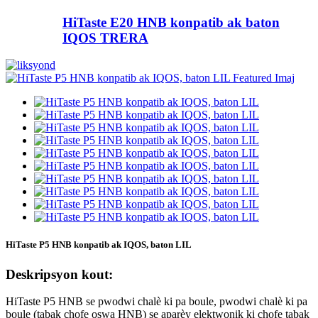
HiTaste E20 HNB konpatib ak baton
IQOS TRERA
HiTaste P5 HNB konpatib ak IQOS, baton LIL
Deskripsyon kout:
HiTaste P5 HNB se pwodwi chalè ki pa boule, pwodwi chalè ki pa
boule (tabak chofe oswa HNB) se aparèy elektwonik ki chofe tabak