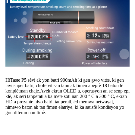
HiTaste P5 sèvi ak yon batri 900mAh ki gen gwo vitès, ki gen
lavi super batri, chofe vit san tann ak fimen apeprè 18 baton lè
konplètman chaje.Avèk ekran OLED a, operasyon an se senp epi
klè, ak seri tanperati a ka mete soti nan 200 ° C a 300 ° C, ekran
HD a prezante nivo batri, tanperati, èd memwa netwayaj,
nimewo baton ak tan fimen elatriye, ki ka satisfè kondisyon yo
gou diferan nan fimè.