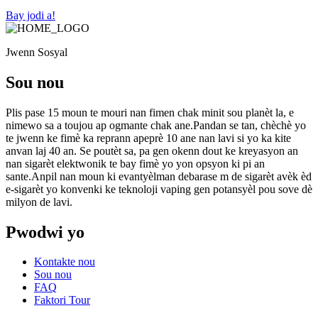
Bay jodi a!
Jwenn Sosyal
Sou nou
Plis pase 15 moun te mouri nan fimen chak minit sou planèt la, e
nimewo sa a toujou ap ogmante chak ane.Pandan se tan, chèchè yo
te jwenn ke fimè ka reprann apeprè 10 ane nan lavi si yo ka kite
anvan laj 40 an. Se poutèt sa, pa gen okenn dout ke kreyasyon an
nan sigarèt elektwonik te bay fimè yo yon opsyon ki pi an
sante.Anpil nan moun ki evantyèlman debarase m de sigarèt avèk èd
e-sigarèt yo konvenki ke teknoloji vaping gen potansyèl pou sove dè
milyon de lavi.
Pwodwi yo
Kontakte nou
Sou nou
FAQ
Faktori Tour