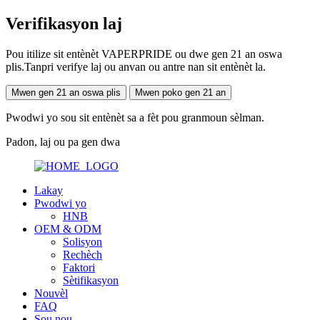
Verifikasyon laj
Pou itilize sit entènèt VAPERPRIDE ou dwe gen 21 an oswa
plis.Tanpri verifye laj ou anvan ou antre nan sit entènèt la.
Mwen gen 21 an oswa plis
Mwen poko gen 21 an
Pwodwi yo sou sit entènèt sa a fèt pou granmoun sèlman.
Padon, laj ou pa gen dwa
Lakay
Pwodwi yo
HNB
OEM & ODM
Solisyon
Rechèch
Faktori
Sètifikasyon
Nouvèl
FAQ
Sou nou