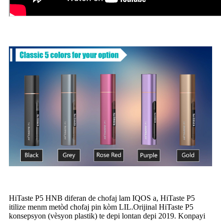
HiTaste P5 HNB diferan de chofaj lam IQOS a, HiTaste P5
itilize menm metòd chofaj pin kòm LIL.Orijinal HiTaste P5
konsepsyon (vèsyon plastik) te depi lontan depi 2019. Konpayi