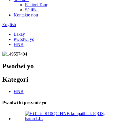
Faktori Tour
Sètifika
Kontakte nou
English
Lakay
Pwodwi yo
HNB
Pwodwi yo
Kategori
HNB
Pwodwi ki prezante yo