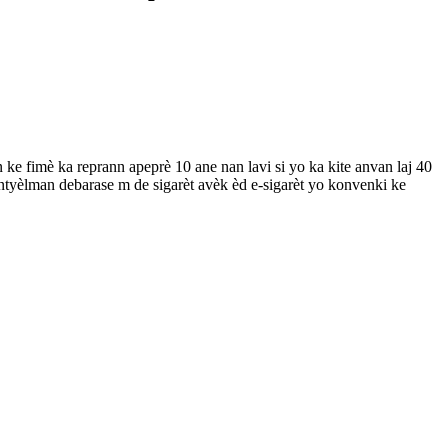
ke fimè ka reprann apeprè 10 ane nan lavi si yo ka kite anvan laj 40
ntyèlman debarase m de sigarèt avèk èd e-sigarèt yo konvenki ke