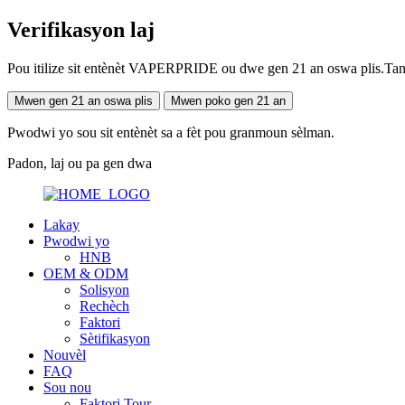
Verifikasyon laj
Pou itilize sit entènèt VAPERPRIDE ou dwe gen 21 an oswa plis.Tanpri
Mwen gen 21 an oswa plis
Mwen poko gen 21 an
Pwodwi yo sou sit entènèt sa a fèt pou granmoun sèlman.
Padon, laj ou pa gen dwa
Lakay
Pwodwi yo
HNB
OEM & ODM
Solisyon
Rechèch
Faktori
Sètifikasyon
Nouvèl
FAQ
Sou nou
Faktori Tour