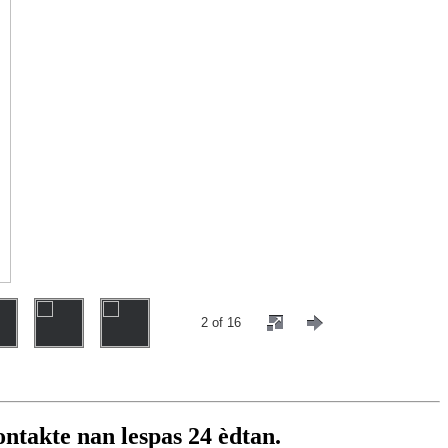
2 of 16
ontakte nan lespas 24 èdtan.