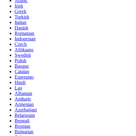
Arabic
Irish
Greek
Turkish
Italian
Danish
Romanian
Indonesian
Czech
Afrikaans
Swedish
Polish
Basque
Catalan
Esperanto
Hindi
Lao
Albanian
Amharic
Armenian
Azerbaijani
Belarusian
Bengali
Bosnian
Bulgarian