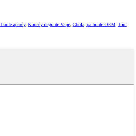
 boule aparèy
,
Konsèy degoute Vape
,
Chofaj pa boule OEM
,
Tout