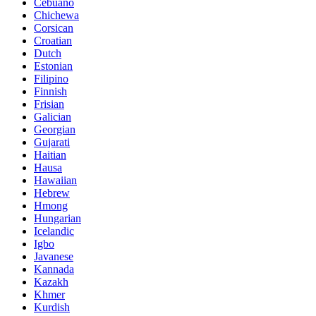
Cebuano
Chichewa
Corsican
Croatian
Dutch
Estonian
Filipino
Finnish
Frisian
Galician
Georgian
Gujarati
Haitian
Hausa
Hawaiian
Hebrew
Hmong
Hungarian
Icelandic
Igbo
Javanese
Kannada
Kazakh
Khmer
Kurdish