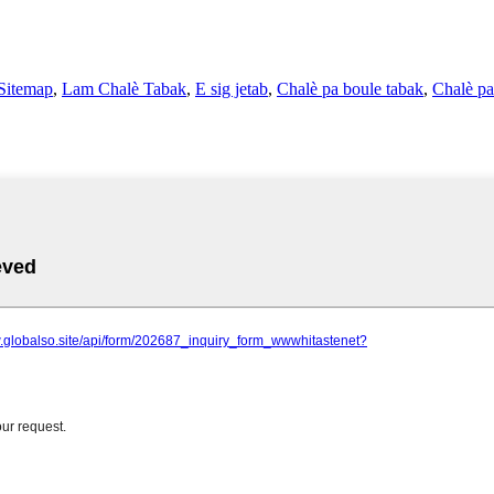
Sitemap
,
Lam Chalè Tabak
,
E sig jetab
,
Chalè pa boule tabak
,
Chalè pa