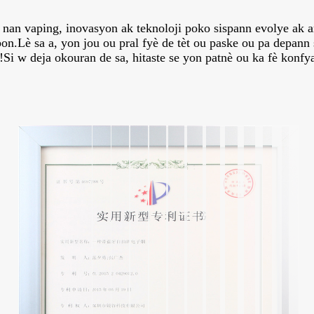
 nan vaping, inovasyon ak teknoloji poko sispann evolye ak 
on.Lè sa a, yon jou ou pral fyè de tèt ou paske ou pa depann
!Si w deja okouran de sa, hitaste se yon patnè ou ka fè konfy