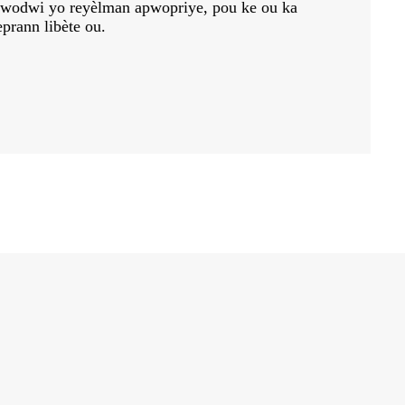
pwodwi yo reyèlman apwopriye, pou ke ou ka
prann libète ou.