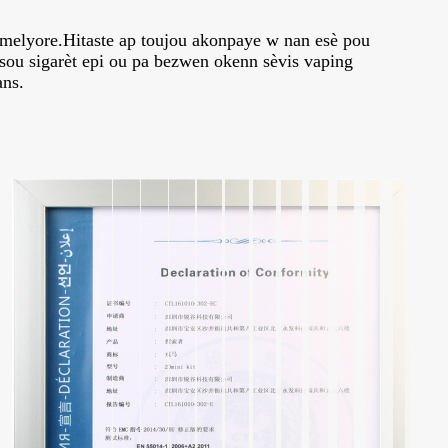
amelyore.Hitaste ap toujou akonpaye w nan esè pou
 sou sigarèt epi ou pa bezwen okenn sèvis vaping
ans.