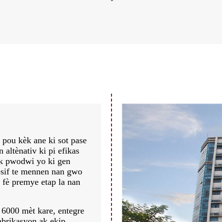
pou kèk ane ki sot pase
altènativ ki pi efikas
ak pwodwi yo ki gen
resif te mennen nan gwo
e fè premye etap la nan
e 6000 mèt kare, entegre
abrikasyon ak ekip