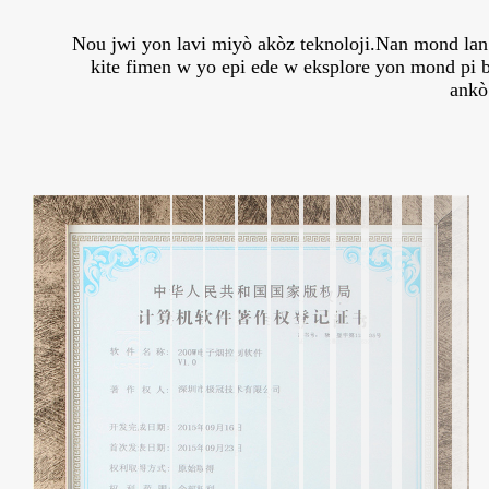
Nou jwi yon lavi miyò akòz teknoloji.Nan mond lan
kite fimen w yo epi ede w eksplore yon mond pi b
ankò