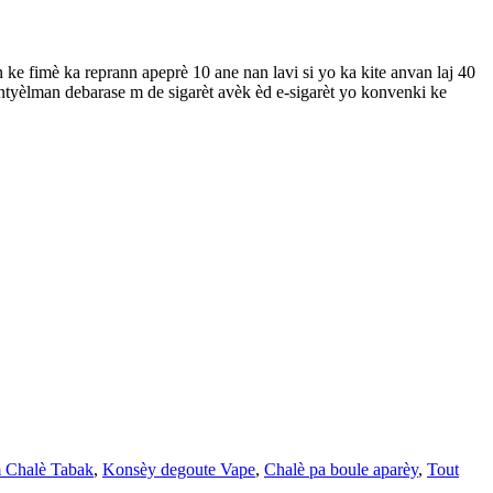
ke fimè ka reprann apeprè 10 ane nan lavi si yo ka kite anvan laj 40
ntyèlman debarase m de sigarèt avèk èd e-sigarèt yo konvenki ke
 Chalè Tabak
,
Konsèy degoute Vape
,
Chalè pa boule aparèy
,
Tout