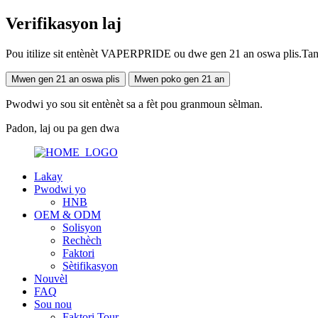
Verifikasyon laj
Pou itilize sit entènèt VAPERPRIDE ou dwe gen 21 an oswa plis.Tanpri
Mwen gen 21 an oswa plis
Mwen poko gen 21 an
Pwodwi yo sou sit entènèt sa a fèt pou granmoun sèlman.
Padon, laj ou pa gen dwa
Lakay
Pwodwi yo
HNB
OEM & ODM
Solisyon
Rechèch
Faktori
Sètifikasyon
Nouvèl
FAQ
Sou nou
Faktori Tour