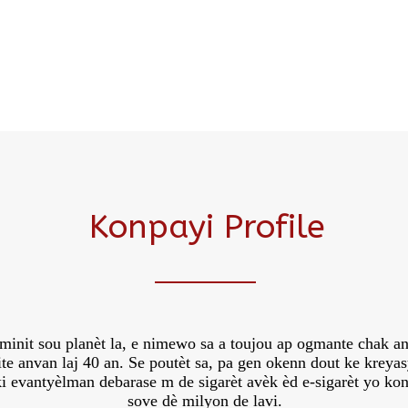
Konpayi Profile
minit sou planèt la, e nimewo sa a toujou ap ogmante chak a
ite anvan laj 40 an. Se poutèt sa, pa gen okenn dout ke kreya
i evantyèlman debarase m de sigarèt avèk èd e-sigarèt yo kon
sove dè milyon de lavi.