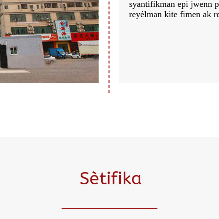
syantifikman epi jwenn 
reyèlman kite fimen ak re
Sètifika