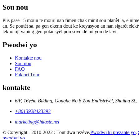
Sou nou
Plis pase 15 moun te mouri nan fimen chak minit sou planèt la, e nim
an. Se poutèt sa, pa gen okenn dout ke kreyasyon an nan sigarèt elek
teknoloji vaping gen potansyèl pou sove dè milyon de lavi.
Pwodwi yo
Kontakte nou
Sou nou
FAQ
Faktori Tour
kontakte
6/F, 16yèm Bilding, Gonghe No 8 Zòn Endistriyèl, Shajing St.,
+8613928423393
marketing@hitaste.net
© Copyright - 2010-2022 : Tout dwa rezève.
Pwodwi ki prezante yo
,
pwodwi yo