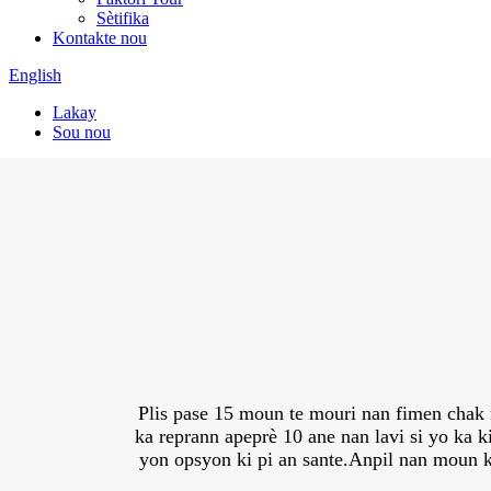
Sètifika
Kontakte nou
English
Lakay
Sou nou
Sou nou
Plis pase 15 moun te mouri nan fimen chak 
ka reprann apeprè 10 ane nan lavi si yo ka k
yon opsyon ki pi an sante.Anpil nan moun k