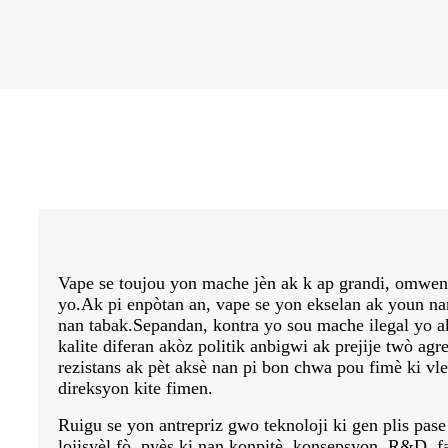
Vape se toujou yon mache jèn ak k ap grandi, omwen 
yo.Ak pi enpòtan an, vape se yon ekselan ak youn nan 
nan tabak.Sepandan, kontra yo sou mache ilegal yo 
kalite diferan akòz politik anbigwi ak prejije twò ag
rezistans ak pèt aksè nan pi bon chwa pou fimè ki vl
direksyon kite fimen.
Ruigu se yon antrepriz gwo teknoloji ki gen plis pas
lojisyèl fò, pyès ki nan konpitè, konsepsyon, R&D, f