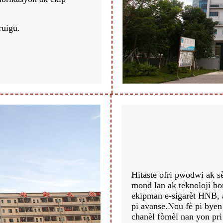
ruigu.
Hitaste ofri pwodwi ak sè
mond lan ak teknoloji bo
ekipman e-sigarèt HNB, a
pi avanse.Nou fè pi byen 
chanèl fòmèl nan yon pri