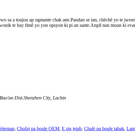
ewo sa a toujou ap ogmante chak ane.Pandan se tan, chèchè yo te jwenn 
twonik te bay fimè yo yon opsyon ki pi an sante.Anpil nan moun ki eva
 Bao'an Dist.Shenzhen City, Lachin
Sitemap
,
Chofaj pa boule OEM
,
E sig jetab
,
Chalè pa boule tabak
,
Lam