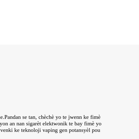
ne.Pandan se tan, chèchè yo te jwenn ke fimè
syon an nan sigarèt elektwonik te bay fimè yo
venki ke teknoloji vaping gen potansyèl pou